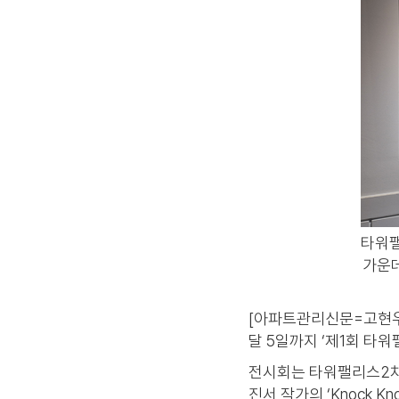
타워팰
가운데
[아파트관리신문=고현우
달 5일까지 ‘제1회 타
전시회는 타워팰리스2차 
진서 작가의 ‘Knock 