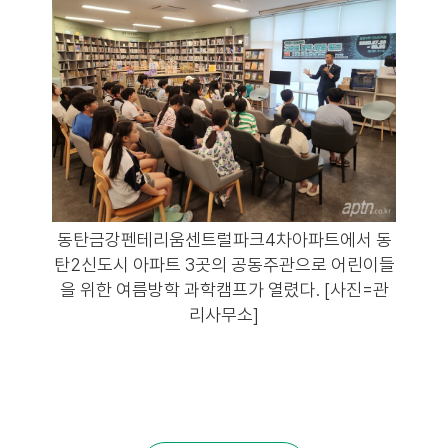
동탄금강펜테리움센트럴파크4차아파트에서 동
탄2신도시 아파트 3곳의 공동주관으로 어린이들
을 위한 여름방학 과학캠프가 열렸다. [사진=관
리사무소]