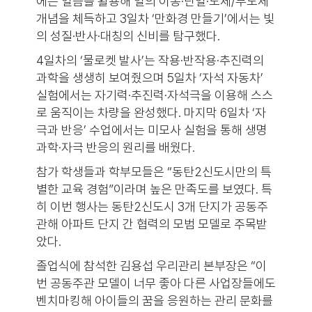
에는 얼음을 활용해 열의 이동·단열·도체/부도체
개념을 체득하고 3일차 ‘만화경 만들기’에서는 빛
의 성질·반사·대칭의 신비를 탐구했다.
4일차의 ‘물로켓 발사’는 작용·반작용·추진력의
과학을 생생히 보여줬으며 5일차 ‘자석 자동차’
실험에서는 자기력·추진력·자석극을 이용해 스스
로 움직이는 차량을 완성했다. 마지막 6일차 ‘자
극과 반응’ 수업에서는 미모사 실험을 통해 생명
과학·자극 반응의 원리를 배웠다.
참가 학생들과 학부모들은 “동탄2신도시만의 특
별한 교육 경험”이라며 높은 만족도를 보였다. 특
히 이번 행사는 동탄2신도시 3개 단지가 공동주
관해 아파트 단지 간 협력의 모범 모델로 주목받
았다.
졸업식에 참석한 김용섭 우리관리 본부장은 “이
번 공동주관 모델이 너무 좋아 다른 사업장들에도
벤치마킹해 아이들의 꿈을 응원하는 관리 문화를