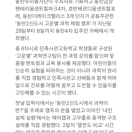
동탄우리봉사단이 주최자로 기획하고 동탄금강
펜테리움센트럴파크4차, 호반베르디움센트럴포
레, 동탄더레이크팰리스 3개 단지가 공동주관한
‘동탄2신도시 고운별 과학 체험 캠프’가 지난달
29일부터 8일까지 동탄4차 입주민 카페에서 개
최됐다.
총 6차시로 민족사관고등학교 학생들로 구성된
‘고운별’ 과학연구팀이 전 과정 강의를 맡으며 맞
춤형 멘토링과 교육 봉사를 제공했다. 어린이들이
단순히 실험을 따라하는 것이 아니라 과학의 원리
를 직접 경험하고 민족사관고 선배들과 함께 하며
앞으로 진로를 어떻게 꿈꾸고 도전할 수 있을지를
고민해볼 수 있는 시간이 됐다.
첫날 입학식에서는 ‘동탄2신도시에서 과학이
란?’을 주제로 캠프의 문을 열었고 이어진 ‘내진
설계 실험’에서는 에어캡과 고무줄로 충격량·구조
설계를 직접 경험했다. 2일차 ‘열전도 비교’ 시간