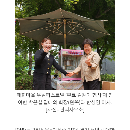
매화마을 우남퍼스트빌 ‘무료 칼갈이 행사’에 참
여한 박은실 입대의 회장(왼쪽)과 함성임 이사.
[사진=관리사무소]
[아파트관리신문=이상준 기자] 경기 용인시 매화