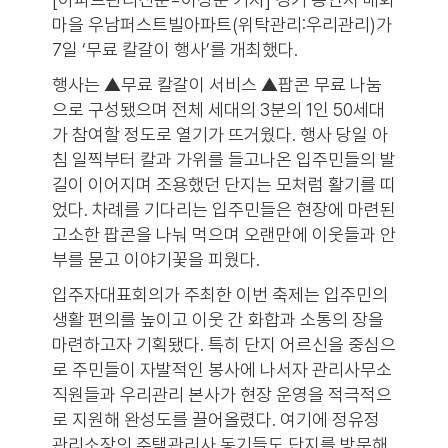
마을 우남퍼스트빌아파트(위탁관리:우리관리)가
7일 ‘무료 칼갈이 행사’를 개최했다.
행사는 ▲무료 칼갈이 서비스 ▲팝콘 무료 나눔
으로 구성됐으며 전체 세대의 3분의 1인 50세대
가 참여할 정도로 열기가 뜨거웠다. 행사 당일 아
침 일찍부터 칼과 가위를 들고나온 입주민들의 발
길이 이어지며 조용했던 단지는 모처럼 활기를 띠
었다. 차례를 기다리는 입주민들은 현장에 마련된
고소한 팝콘을 나눠 먹으며 오랜만에 이웃들과 안
부를 묻고 이야기꽃을 피웠다.
입주자대표회의가 주최한 이번 축제는 입주민의
생활 편의를 높이고 이웃 간 화합과 소통의 장을
마련하고자 기획됐다. 특히 단지 어르신을 중심으
로 주민들이 자발적인 봉사에 나서자 관리사무소
직원들과 우리관리 본사가 현장 운영을 적극적으
로 지원해 완성도를 끌어올렸다. 여기에 정유정
관리소장의 주택관리사 동기들도 단지를 방문해