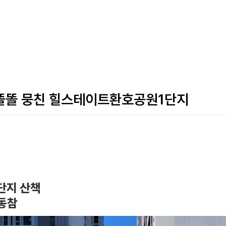
똘똘 뭉친 힐스테이트환호공원1단지
단지 산책
 동참