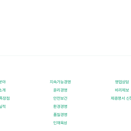
분야
지속가능경영
영업상담
소개
윤리경영
비리제보
특장점
안전보건
제증명서 신
실적
환경경영
품질경영
인재육성