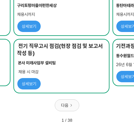
구리토평마을이편한세상
동탄아테
채용시까지
채용시까
상세보기
상세보
전기 직무고시 점검(현장 점검 및 보고서
기전과
작성 등)
동수원월
본사 미래사업부 설비팀
26년 6월 
채용 시 마감
상세보
상세보기
다음
1 / 38