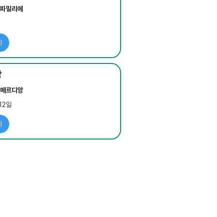
라파밀리에
지
기
장
드메르디앙
12일
기