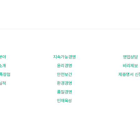
분야
지속가능경영
영업상담
소개
윤리경영
비리제보
특장점
안전보건
제증명서 신
실적
환경경영
품질경영
인재육성